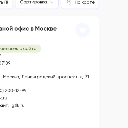
Сортировка
 (1)
На карте
вной офис в Москве
 человек с сайта
7
07189
 г. Москва, Ленинградский проспект, д. 31
00) 200-12-99
k.ru
айт:
gtlk.ru