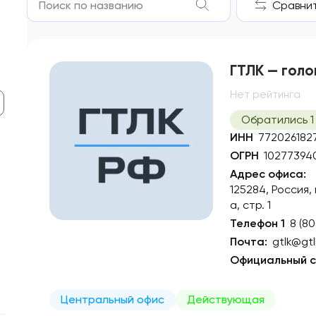
Сравнить
ГТЛК — голо
Нет рейтинга
Обратились 1
ИНН
772026182
ОГРН
10277394
Адрес офиса:
125284, Россия,
а, стр. 1
Телефон 1
8 (8
Почта:
gtlk@gtl
Официальный с
Центральный офис
Действующая