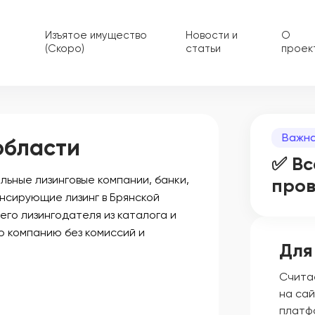
Изъятое имущество
Новости и
О
(Скоро)
статьи
проек
Важна
области
✅ Вс
ьные лизинговые компании, банки,
про
нсирующие лизинг в Брянской
его лизингодателя из каталога и
ю компанию без комиссий и
Для
Счита
на сай
платф