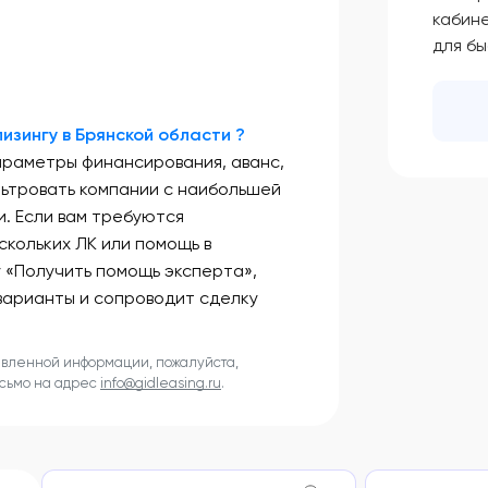
кабин
для б
изингу в Брянской области ?
араметры финансирования, аванс,
льтровать компании с наибольшей
. Если вам требуются
скольких ЛК или помощь в
у «Получить помощь эксперта»,
варианты и сопроводит сделку
авленной информации, пожалуйста,
исьмо на адрес
info@gidleasing.ru
.