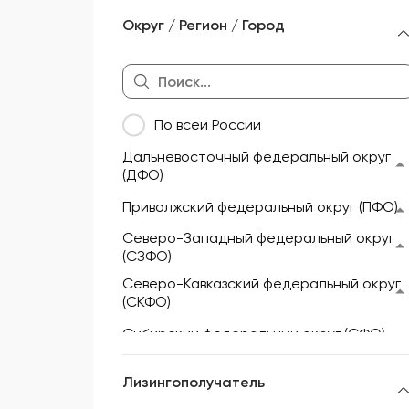
Морской и речной транспорт
Округ / Регион / Город
Мототехника и техника для
активного отдыха
Недвижимость
По всей России
Оборудование
Дальневосточный федеральный округ
Прицепы и полуприцепы
(ДФО)
Сельскохозяйственная техника
Приволжский федеральный округ (ПФО)
Складская техника
Северо-Западный федеральный округ
(СЗФО)
Спецтехника
Северо-Кавказский федеральный округ
(СКФО)
Сибирский федеральный округ (СФО)
Уральский федеральный округ (УФО)
Лизингополучатель
Центральный федеральный округ (ЦФО)